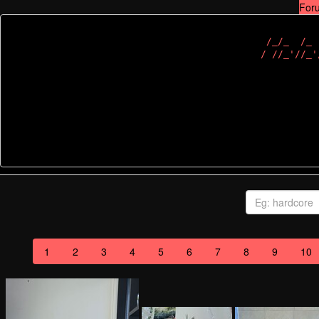
For
 /_/_  /_ 
1
2
3
4
5
6
7
8
9
10