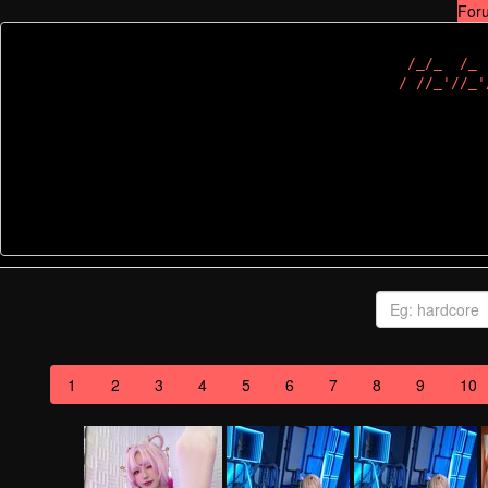
For
 /_/_  /_ 
1
2
3
4
5
6
7
8
9
10