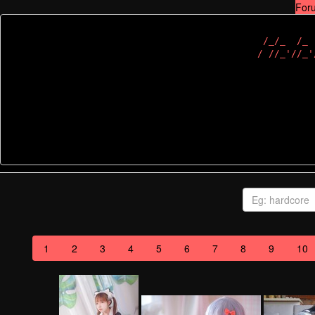
For
 /_/_  /_ 
1
2
3
4
5
6
7
8
9
10