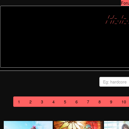
For
 /_/_  /_ 
1
2
3
4
5
6
7
8
9
10