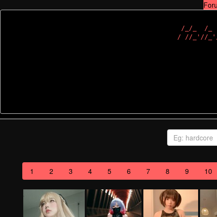
For
 /_/_  /_ 
1
2
3
4
5
6
7
8
9
10