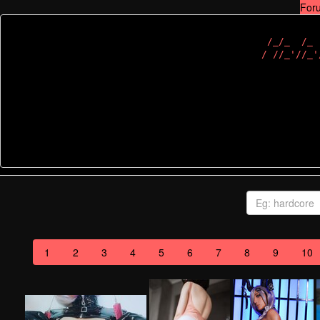
For
 /_/_  /_ 
1
2
3
4
5
6
7
8
9
10