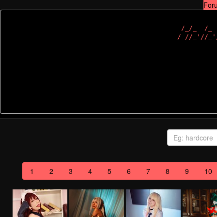
For
 /_/_  /_ 
1
2
3
4
5
6
7
8
9
10