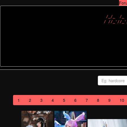
For
 /_/_  /_ 
1
2
3
4
5
6
7
8
9
10