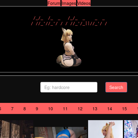
Forum
Images
Videos
 /_/_  /_  _   /_/_  _    _  _ 

Search
6
7
8
9
10
11
12
13
14
15