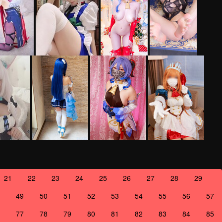
21
22
23
24
25
26
27
28
29
49
50
51
52
53
54
55
56
57
77
78
79
80
81
82
83
84
85