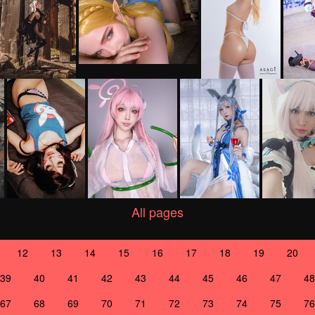
All pages
12
13
14
15
16
17
18
19
20
39
40
41
42
43
44
45
46
47
48
67
68
69
70
71
72
73
74
75
76