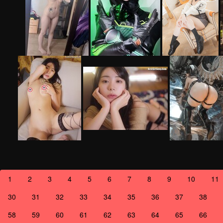
1
2
3
4
5
6
7
8
9
10
11
30
31
32
33
34
35
36
37
38
58
59
60
61
62
63
64
65
66